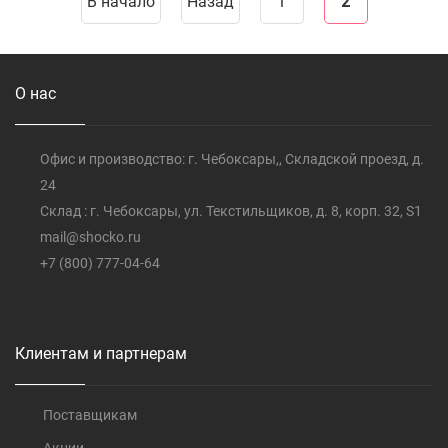
В начало
Назад
1
2
О нас
Офис и производство: г. Чебоксары,, Складской проезд, д.
24
Склад : г. Чебоксары, ул. Текстильщиков, д. 8, корп. 32, S1
mail@shocko.ru
+7 (800) 777-04-64
Клиентам и партнерам
Поставщикам