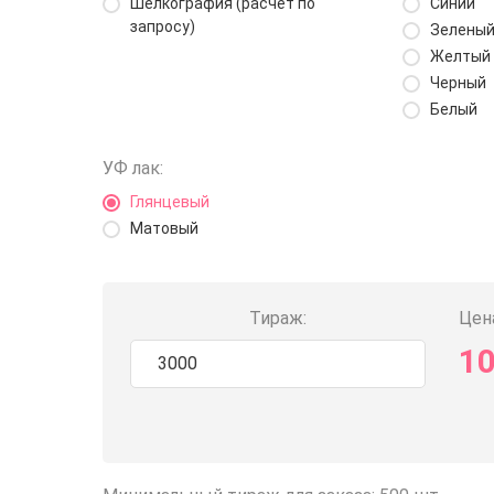
Шелкография (расчёт по
Синий
запросу)
Зелены
Желтый
Черный
Белый
УФ лак:
Глянцевый
Матовый
Тираж:
Цена
1