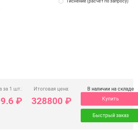
Тиснение (расчёт по запросу)
й
 за 1 шт.:
Итоговая цена:
В наличии на складе
09.6
₽
328800
₽
Купить
Быстрый заказ