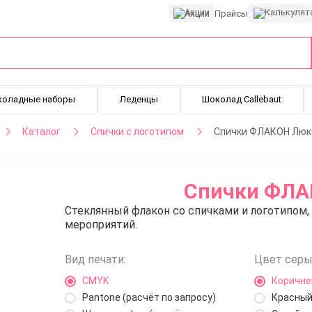
Акции
Прайсы
коладные наборы
Леденцы
Шоколад Callebaut
Каталог
Спички с логотипом
Спички ФЛАКОН Люкс
Спички ФЛАК
Стеклянный флакон со спичками и логотипом
мероприятий.
Вид печати:
Цвет серы
CMYK
Коричн
Pantone (расчёт по запросу)
Красны