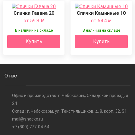
Спички Гавана 20
Спички Каминные 10
от 59.8
₽
от 64.4
₽
В наличии на складе
В наличии на складе
Купить
Купить
О нас
Офис и производство: г. Чебоксары,, Складской проезд, д.
24
Склад : г. Чебоксары, ул. Текстильщиков, д. 8, корп. 32, S1
mail@shocko.ru
+7 (800) 777-04-64