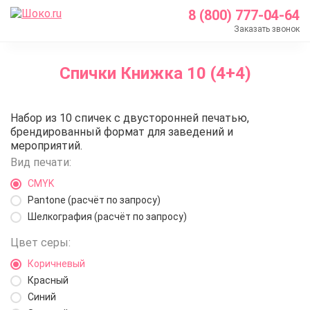
8 (800) 777-04-64
Заказать звонок
Главная
Спички Книжка 10 (4+4)
Каталог
Спички с логотипом
Спички Книжка 10 (4+4)
Набор из 10 спичек с двусторонней печатью,
Спички Книжка 10 (4+4)
брендированный формат для заведений и
мероприятий.
Вид печати:
CMYK
Pantone (расчёт по запросу)
Шелкография (расчёт по запросу)
Цвет серы:
Коричневый
Красный
Синий