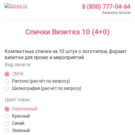
8 (800) 777-04-64
Заказать звонок
Главная
Спички Визитка 10 (4+0)
Каталог
Спички с логотипом
Спички Визитка 10 (4+0)
Компактные спички на 10 штук с логотипом, формат
Спички Визитка 10 (4+0)
визитки для промо и мероприятий.
Вид печати:
CMYK
Pantone (расчёт по запросу)
Шелкография (расчёт по запросу)
Цвет серы:
Коричневый
Красный
Синий
Зеленый