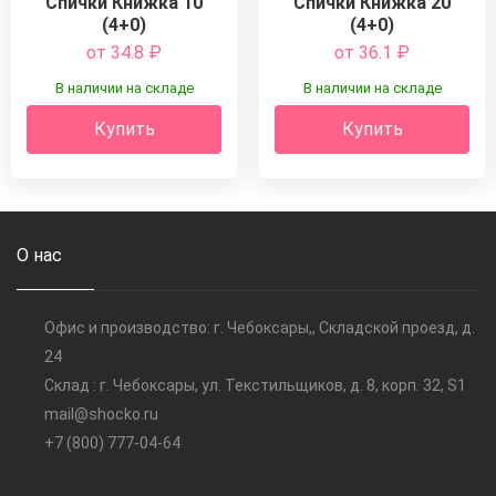
Спички Книжка 10
Спички Книжка 20
(4+0)
(4+0)
от 34.8
₽
от 36.1
₽
В наличии на складе
В наличии на складе
Купить
Купить
О нас
Офис и производство: г. Чебоксары,, Складской проезд, д.
24
Склад : г. Чебоксары, ул. Текстильщиков, д. 8, корп. 32, S1
mail@shocko.ru
+7 (800) 777-04-64