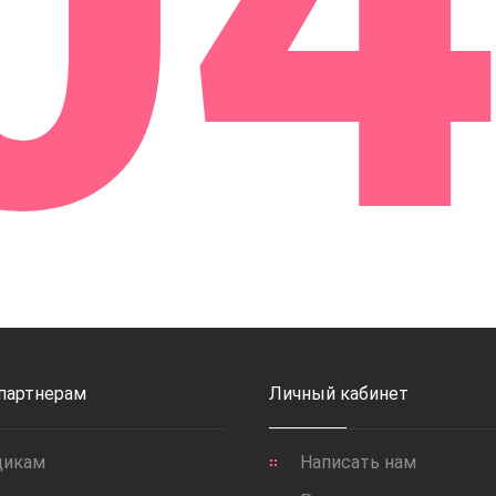
0
 партнерам
Личный кабинет
щикам
Написать нам