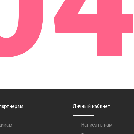
0
 партнерам
Личный кабинет
щикам
Написать нам