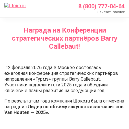
8 (800) 777-04-64
Заказать звонок
Главная
Награда на Конференции
О нас
стратегических партнёров Barry
Новости
Callebaut!
Награда на Конференции стратегических партнёро
12 февраля 2026 года в Москве состоялась
ежегодная конференция стратегических партнёров
направления «Гурмэ» группы
Barry Callebaut
.
Участники подвели итоги 2025 года и обсудили
ключевые планы развития на следующий год.
По результатам года компания Шоко.ru была отмечена
наградой
«Лидер по объёму закупок какао-напитков
Van Houten
— 2025».