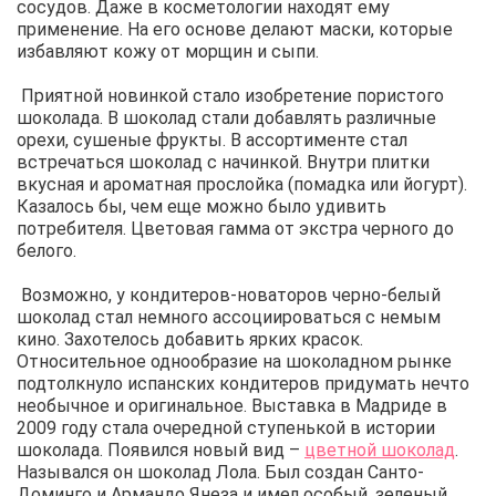
сосудов. Даже в косметологии находят ему
применение. На его основе делают маски, которые
избавляют кожу от морщин и сыпи.
Приятной новинкой стало изобретение пористого
шоколада. В шоколад стали добавлять различные
орехи, сушеные фрукты. В ассортименте стал
встречаться шоколад с начинкой. Внутри плитки
вкусная и ароматная прослойка (помадка или йогурт).
Казалось бы, чем еще можно было удивить
потребителя. Цветовая гамма от экстра черного до
белого.
Возможно, у кондитеров-новаторов черно-белый
шоколад стал немного ассоциироваться с немым
кино. Захотелось добавить ярких красок.
Относительное однообразие на шоколадном рынке
подтолкнуло испанских кондитеров придумать нечто
необычное и оригинальное. Выставка в Мадриде в
2009 году стала очередной ступенькой в истории
шоколада. Появился новый вид –
цветной шоколад
.
Назывался он шоколад Лола. Был создан Санто-
Доминго и Армандо Янеза и имел особый, зеленый