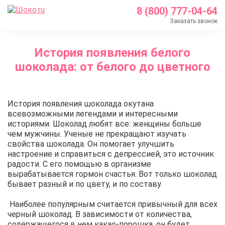
8 (800) 777-04-64
Заказать звонок
Главная
История появления белого
О нас
шоколада: от белого до цветного
Блог
История появления белого шоколада: от белого 
История появления шоколада окутана
всевозможными легендами и интересными
историями. Шоколад любят все: женщины больше
чем мужчины. Ученые не прекращают изучать
свойства шоколада. Он помогает улучшить
настроение и справиться с депрессией, это источник
радости. С его помощью в организме
вырабатывается гормон счастья. Вот только шоколад
бывает разный и по цвету, и по составу.
Наиболее популярным считается привычный для всех
черный шоколад. В зависимости от количества,
содержащегося в нем какао-порошка, он будет