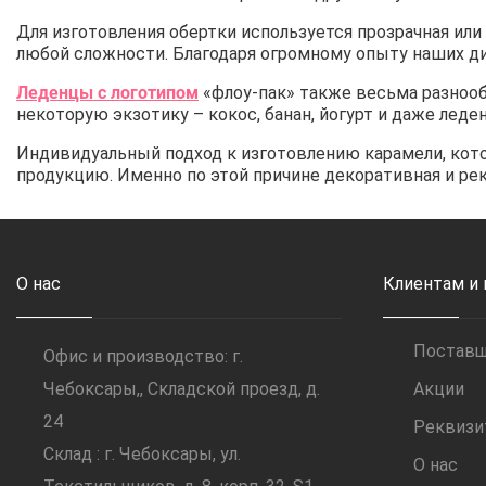
Для изготовления обертки используется прозрачная ил
любой сложности. Благодаря огромному опыту наших д
Леденцы с логотипом
«флоу-пак» также весьма разнообр
некоторую экзотику – кокос, банан, йогурт и даже леде
Индивидуальный подход к изготовлению карамели, кот
продукцию. Именно по этой причине декоративная и р
О нас
Клиентам и
Постав
Офис и производство: г.
Чебоксары,, Складской проезд, д.
Акции
24
Реквиз
Склад : г. Чебоксары, ул.
О нас