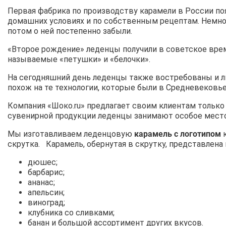
Первая фабрика по производству карамели в России поя
домашних условиях и по собственным рецептам. Немного
потом о ней постепенно забыли.
«Второе рождение» леденцы получили в советское врем
называемые «петушки» и «белочки».
На сегодняшний день леденцы также востребованы и лю
похож на те технологии, которые были в Средневековье
Компания «Шоко.ru» предлагает своим клиентам тольк
сувенирной продукции леденцы занимают особое место
Мы изготавливаем леденцовую
карамель с логотипом
к
скрутка. Карамель, обернутая в скрутку, представлен
дюшес;
барбарис;
ананас;
апельсин;
виноград;
клубника со сливками;
банан и большой ассортимент других вкусов.