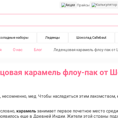
Акции
Прайсы
коладные наборы
Леденцы
Шоколад Callebaut
я
О нас
Блог
Леденцовая карамель флоу-пак от 
цовая карамель флоу-пак от Ш
 несомненно, мед. Чтобы насладиться этим лакомством, е
условно,
карамель
занимает первое почетное место среди
оявилось еще в Древней Индии. Жители этой страны подж