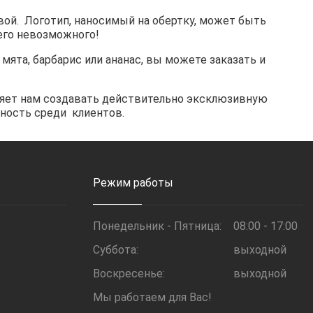
овой. Логотип, наносимый на обертку, может быть
его невозможного!
ята, барбарис или ананас, вы можете заказать и
ляет нам создавать действительно эксклюзивную
рность среди клиентов.
Режим работы
Понедельник - Пятница:
08:00 - 17:00
Суббота:
выходной
Воскресенье:
выходной
Мы работаем для Вас!