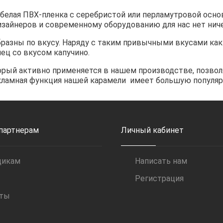
и белая ПВХ-пленка с серебристой или перламутровой осн
изайнеров и современному оборудованию для нас нет нич
азны по вкусу. Наряду с таким привычными вкусами как м
нец со вкусом капучино.
орый активно применяется в нашем производстве, позво
екламная функция нашей карамели имеет большую популя
 партнерам
Личный кабинет
щикам
Написать нам
Регистрация
иты