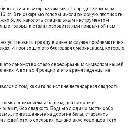
 был не такой сахар, каким мы его представляем на
 16 кг. Эти сахарные головы имели высокую плотность
о нужно было наколоть специальным инструментом
арные головы и стали прародителями привычной нам
но, установить правду в данном случае проблематично.
еках. И произошло это благодаря американцам, которые
ами это лакомство стало своеобразным символом нашей
ления. А вот во Франции в это время леденцы на
ался о том, как эта по истине легендарная сладость
только вельможам и боярам, для них они и
 значит, без сладкого. Бедные люди не могли себе
дамы, приглашенные на дорогие балы, старались
я людей этого сословия, однако вкус леденцов того