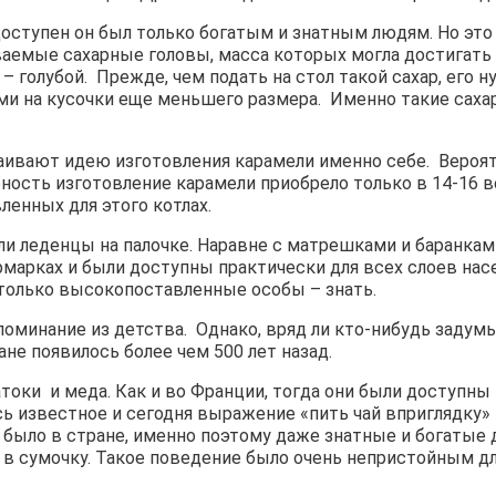
 доступен он был только богатым и знатным людям. Но это
ваемые сахарные головы, масса которых могла достигать
к – голубой. Прежде, чем подать на стол такой сахар, ег
ами на кусочки еще меньшего размера. Именно такие сах
сваивают идею изготовления карамели именно себе. Вероят
ность изготовление карамели приобрело только в 14-16 в
енных для этого котлах.
ли леденцы на палочке. Наравне с матрешками и баранк
марках и были доступны практически для всех слоев насе
 только высокопоставленные особы – знать.
оминание из детства. Однако, вряд ли кто-нибудь задумыв
не появилось более чем 500 лет назад.
оки и меда. Как и во Франции, тогда они были доступны 
ь известное и сегодня выражение «пить чай вприглядку» -
 было в стране, именно поэтому даже знатные и богатые 
 в сумочку. Такое поведение было очень непристойным дл