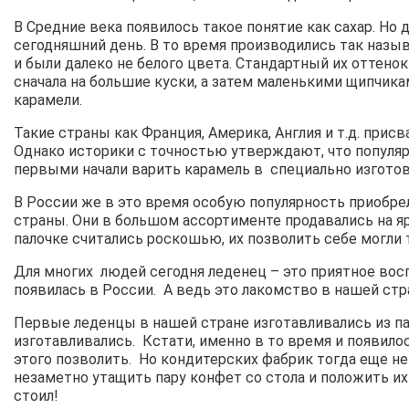
В Средние века появилось такое понятие как сахар. Но
сегодняшний день. В то время производились так назы
и были далеко не белого цвета. Стандартный их оттено
сначала на большие куски, а затем маленькими щипчик
карамели.
Такие страны как Франция, Америка, Англия и т.д. при
Однако историки с точностью утверждают, что популяр
первыми начали варить карамель в специально изготовл
В России же в это время особую популярность приобре
страны. Они в большом ассортименте продавались на яр
палочке считались роскошью, их позволить себе могли
Для многих людей сегодня леденец – это приятное восп
появилась в России. А ведь это лакомство в нашей стра
Первые леденцы в нашей стране изготавливались из пат
изготавливались. Кстати, именно в то время и появилос
этого позволить. Но кондитерских фабрик тогда еще не
незаметно утащить пару конфет со стола и положить их
стоил!