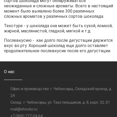
сортов шоколада могут обнаруживаться
неожиданные и сложные ароматы. Всего в настоящий
момент было выявлено более 300 различных
сложных ароматов у различных сортов шоколада.
Текстуре - у шоколада она может быть сухой, ломкой,
жирной, маслянистой, гладкой, мягкой и т.д.
Послевкусию - как долго после дегустации держится
вкус во рту. Хороший шоколад еще долго оставляет
продолжительное послевкусие после его дегустации.
О нас
Офис и производство: г. Чебоксары,, Складской проезд, д.
24
Склад : г. Чебоксары, ул. Текстильщиков, д. 8, корп. 32, S1
mail@shocko.ru
+7 (800) 777-04-64