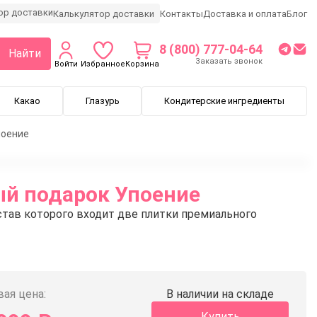
Калькулятор доставки
Контакты
Доставка и оплата
Блог
8 (800) 777-04-64
Найти
Заказать звонок
Войти
Избранное
Корзина
Какао
Глазурь
Кондитерские ингредиенты
поение
й подарок Упоение
став которого входит две плитки премиального
ая цена:
В наличии на складе
Купить