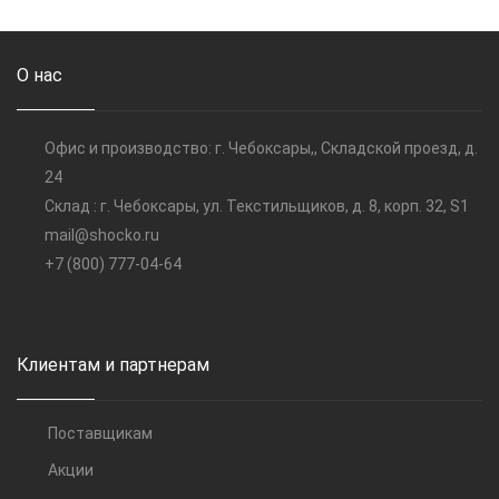
О нас
Офис и производство: г. Чебоксары,, Складской проезд, д.
24
Склад : г. Чебоксары, ул. Текстильщиков, д. 8, корп. 32, S1
mail@shocko.ru
+7 (800) 777-04-64
Клиентам и партнерам
Поставщикам
Акции