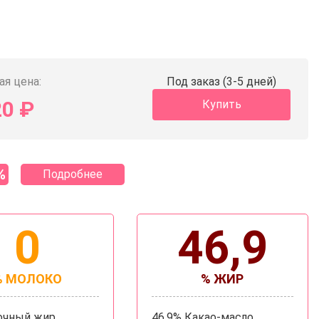
ая цена:
Под заказ (3-5 дней)
20
₽
Купить
%
Подробнее
0
46,9
% МОЛОКО
% ЖИР
очный жир
46,9% Какао-масло