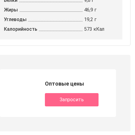
Белки
9,8 г
Жиры
46,9 г
Углеводы
19,2 г
Калорийность
573 кКал
Оптовые цены
Запросить