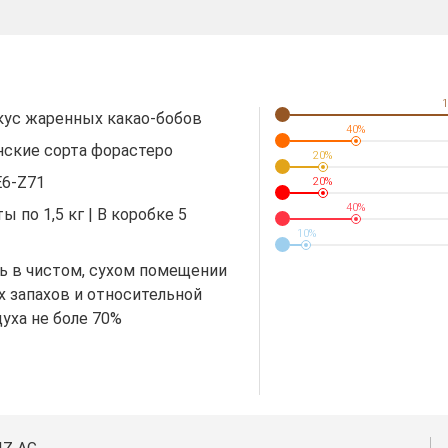
1
ус жаренных какао-бобов
40%
ские сорта форастеро
20%
6-Z71
20%
40%
ы по 1,5 кг | В коробке 5
10%
ь в чистом, сухом помещении
х запахов и относительной
уха не боле 70%