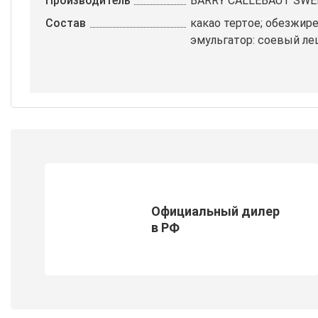
Производитель
BARRY CALLEBAUT SWE
Состав
какао тертое; обезжире
эмульгатор: соевый ле
Официальный дилер
в РФ