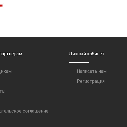
ей)
 партнерам
Личный кабинет
щикам
Написать нам
Регистрация
иты
ательское соглашение