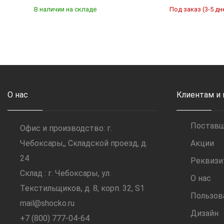
В наличии на складе
Под заказ (3-5 дн
Купить
Купить
О нас
Клиентам и
Постав
Офис и производство: г.
Чебоксары,, Складской проезд, д.
Акции
24
Реквиз
Склад : г. Чебоксары, ул.
О нас
Текстильщиков, д. 8, корп. 32, S1
Пользов
mail@shocko.ru
Дизайн
+7 (800) 777-04-64