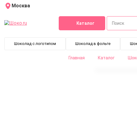
Москва
Каталог
Шоколад с логотипом
Шоколад в фольге
Шо
Главная
Каталог
Шоко
Шоколад горький Carma Black Zabuye 83% (1,5 кг)
CHD-N199BLZAE6-Z71