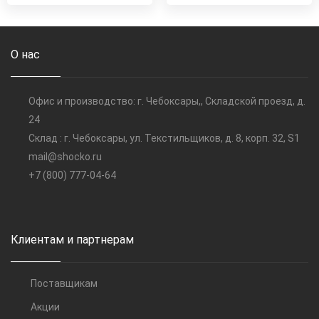
О нас
Офис и производство: г. Чебоксары,, Складской проезд, д.
24
Склад : г. Чебоксары, ул. Текстильщиков, д. 8, корп. 32, S1
mail@shocko.ru
+7 (800) 777-04-64
Клиентам и партнерам
Поставщикам
Акции