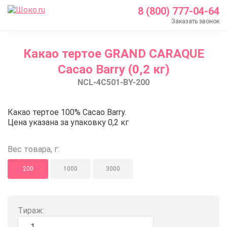
8 (800) 777-04-64
Заказать звонок
Главная
Какао тертое GRAND CARAQUE
Каталог
Cacao Barry (0,2 кг)
Шоколад Barry Callebaut
NCL-4C501-BY-200
Какао продукты
Какао тертое GRAND CARAQUE Cacao Barry (0,2 кг
Какао тертое GRAND CARAQUE Cac
Какао тертое 100% Cacao Barry.
Цена указана за упаковку 0,2 кг
Вес товара, г:
200
1000
3000
Тираж: