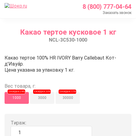
8 (800) 777-04-64
Заказать звонок
Главная
Какао тертое кусковое 1 кг
Каталог
NCL-3C530-1000
Шоколад Barry Callebaut
Какао продукты
Какао тертое кусковое 1 кг
Какао тертое 100% HR IVORY Barry Callebaut Кот-
Какао тертое кусковое 1 кг
д’Ивуа́р.
Цена указана за упаковку 1 кг.
Вес товара, г:
СКИДКА 24%
СКИДКА 23%
СКИДКА 17%
1000
3000
30000
Тираж: