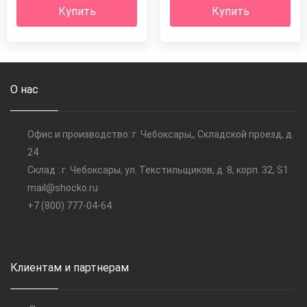
Купить
Купить
О нас
Офис и производство: г. Чебоксары,, Складской проезд, д.
24
Склад : г. Чебоксары, ул. Текстильщиков, д. 8, корп. 32, S1
mail@shocko.ru
+7 (800) 777-04-64
Клиентам и партнерам