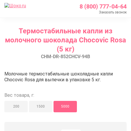
8 (800) 777-04-64
Заказать звонок
Главная
Термостабильные капли из
Каталог
молочного шоколада Chocovic Rosa
Шоколад Barry Callebaut
(5 кг)
Шоколад термостабильный
CHM-DR-852CHCV-94B
Термостабильные капли из молочного шоколада Cho
Термостабильные капли из моло
Молочные термостабильные шоколадные капли
Chocovic Rosa для выпечки в упаковке 5 кг.
Вес товара, г:
200
1500
5000