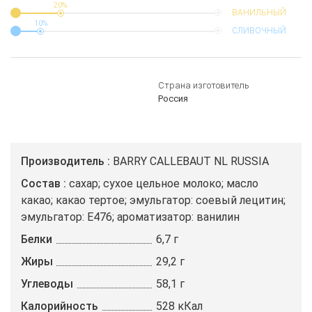
20%
ВАНИЛЬНЫЙ
10%
СЛИВОЧНЫЙ
Страна изготовитель
Россия
Производитель
BARRY CALLEBAUT NL RUSSIA
Состав
сахар; сухое цельное молоко; масло
какао; какао тертое; эмульгатор: соевый лецитин;
эмульгатор: E476; ароматизатор: ванилин
Белки
6,7 г
Жиры
29,2 г
Углеводы
58,1 г
Калорийность
528 кКал