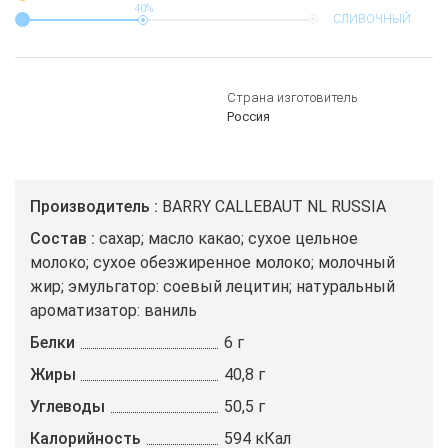
40%
СЛИВОЧНЫЙ
Страна изготовитель
Россия
Производитель
BARRY CALLEBAUT NL RUSSIA
Состав
сахар; масло какао; сухое цельное
молоко; сухое обезжиренное молоко; молочный
жир; эмульгатор: соевый лецитин; натуральный
ароматизатор: ваниль
Белки
6 г
Жиры
40,8 г
Углеводы
50,5 г
Калорийность
594 кКал