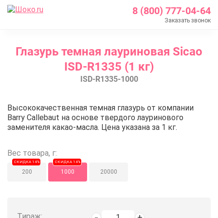
8 (800) 777-04-64
Заказать звонок
Главная
Глазурь темная лауриновая Sicao
Каталог
ISD-R1335 (1 кг)
Шоколад Barry Callebaut
ISD-R1335-1000
Глазурь и покрытия
Глазурь темная лауриновая Sicao ISD-R1335 (1 кг)
Глазурь темная лауриновая Sicao
Высококачественная темная глазурь от компании
Barry Callebaut на основе твердого лауринового
заменителя какао-масла. Цена указана за 1 кг.
Вес товара, г:
СКИДКА 14%
СКИДКА 14%
200
1000
20000
Тираж: