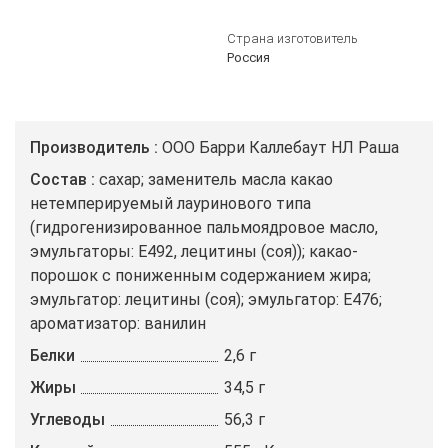
Страна изготовитель
Россия
Производитель
ООО Барри Каллебаут НЛ Раша
Состав
сахар; заменитель масла какао
нетемперируемый лауринового типа
(гидрогенизированное пальмоядровое масло,
эмульгаторы: E492, лецитины (соя)); какао-
порошок с пониженным содержанием жира;
эмульгатор: лецитины (соя); эмульгатор: E476;
ароматизатор: ванилин
Белки
2,6 г
Жиры
34,5 г
Углеводы
56,3 г