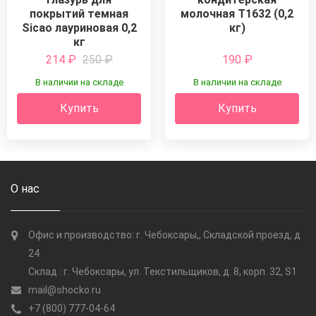
покрытий темная
молочная T1632 (0,2
Sicao лауриновая 0,2
кг)
кг
214
₽
250
₽
190
₽
В наличии на складе
В наличии на складе
Купить
Купить
О нас
Офис и производство: г. Чебоксары,, Складской проезд, д.
24
Склад : г. Чебоксары, ул. Текстильщиков, д. 8, корп. 32, S1
mail@shocko.ru
+7 (800) 777-04-64