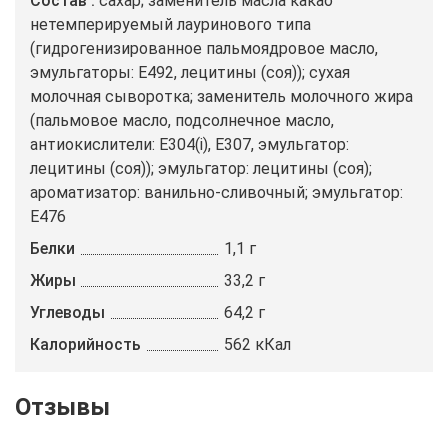
Состав
сахар; заменитель масла какао
нетемперируемый лауринового типа
(гидрогенизированное пальмоядровое масло,
эмульгаторы: E492, лецитины (соя)); сухая
молочная сыворотка; заменитель молочного жира
(пальмовое масло, подсолнечное масло,
антиокислители: E304(i), E307, эмульгатор:
лецитины (соя)); эмульгатор: лецитины (соя);
ароматизатор: ванильно-сливочный; эмульгатор:
E476
Белки
1,1 г
Жиры
33,2 г
Углеводы
64,2 г
Калорийность
562 кКал