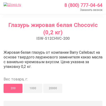
8 (800) 777-04-64
Заказать звонок
Главная
Глазурь жировая белая Chocovic
Каталог
(0,2 кг)
Шоколад Barry Callebaut
ISW-S12CHVC-200
Глазурь и покрытия
Глазурь жировая белая Chocovic (0,2 кг)
Глазурь жировая белая Chocovic 
Жировая белая глазурь от компании Barry Callebaut на
основе твердого лауринового заменителя какао масла
с ванильно-кремовым вкусом. Цена указана за
упаковку 0,2 кг.
Вес товара, г:
200
1000
20000