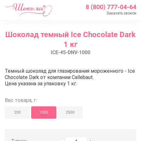
8 (800) 777-04-64
Заказать звонок
Главная
Шоколад темный Ice Chocolate Dark
Каталог
1 кг
Шоколад Barry Callebaut
ICE-45-DNV-1000
Шоколад Ice
Шоколад темный Ice Chocolate Dark 1 кг
Шоколад темный Ice Chocolate D
Темный шоколад для глазирования мороженного - Ice
Chocolate Dark от компании Callebaut.
Цена указана за упаковку 1 кг.
Вес товара, г:
200
1000
2500