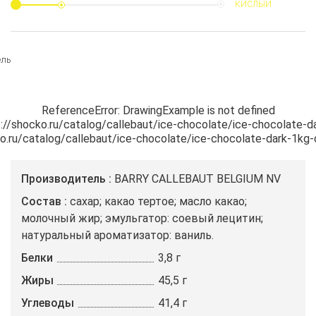
КИСЛЫЙ
ель
ReferenceError: DrawingExample is not defined

s://shocko.ru/catalog/callebaut/ice-chocolate/ice-chocolate-da
cko.ru/catalog/callebaut/ice-chocolate/ice-chocolate-dark-1kg-
Производитель
BARRY CALLEBAUT BELGIUM NV
Состав
сахар; какао тертое; масло какао;
молочный жир; эмульгатор: соевый лецитин;
натуральный ароматизатор: ваниль.
Белки
3,8 г
Жиры
45,5 г
Углеводы
41,4 г