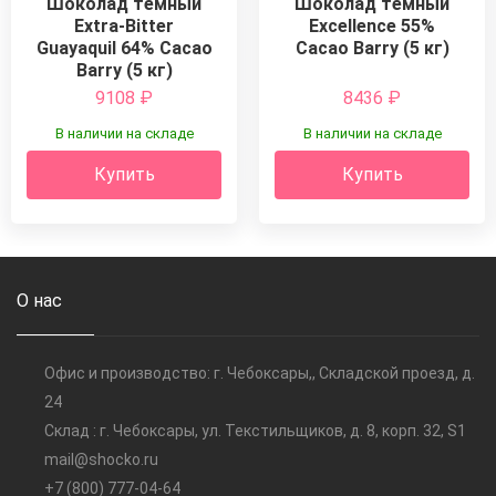
Шоколад темный
Шоколад темный
Extra-Bitter
Excellence 55%
Guayaquil 64% Cacao
Cacao Barry (5 кг)
Barry (5 кг)
9108
₽
8436
₽
В наличии на складе
В наличии на складе
Купить
Купить
О нас
Офис и производство: г. Чебоксары,, Складской проезд, д.
24
Склад : г. Чебоксары, ул. Текстильщиков, д. 8, корп. 32, S1
mail@shocko.ru
+7 (800) 777-04-64