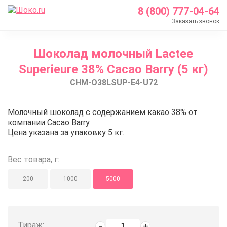
8 (800) 777-04-64
Заказать звонок
Главная
Шоколад молочный Lactee
Каталог
Superieure 38% Cacao Barry (5 кг)
Шоколад Barry Callebaut
CHM-O38LSUP-E4-U72
Молочный шоколад
Шоколад молочный Lactee Superieure 38% Cacao B
Шоколад молочный Lactee Superi
Молочный шоколад с содержанием какао 38% от
компании Cacao Barry.
Цена указана за упаковку 5 кг.
Вес товара, г:
200
1000
5000
Тираж: