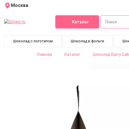
Москва
Каталог
Шоколад с логотипом
Шоколад в фольге
Шо
Главная
Каталог
Шоколад Barry Cal
Шоколад темный Tanzania Signature Collection 75% Callebau
CHD-P1ZETAN-U73