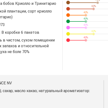
та бобов Криолло и Тринитарио
60%
кой плантации, сорт криолло
40%
итарио)
40%
U73
40%
60%
| В коробке 6 пакетов
40%
ь в чистом, сухом помещении
х запахов и относительной
уха не боле 70%
NCE NV
); сахар; масло какао; натуральный ароматизатор: