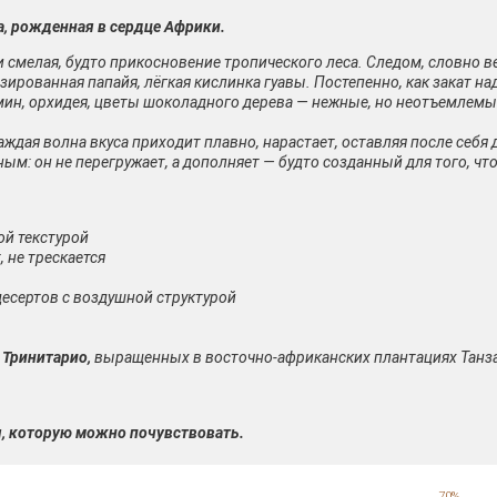
, рожденная в сердце Африки.
 и смелая, будто прикосновение тропического леса. Следом, словно 
зированная папайя, лёгкая кислинка гуавы. Постепенно, как закат 
мин, орхидея, цветы шоколадного дерева — нежные, но неотъемлемы
Каждая волна вкуса приходит плавно, нарастает, оставляя после себ
ым: он не перегружает, а дополняет — будто созданный для того, ч
ой текстурой
 не трескается
десертов с воздушной структурой
и
Тринитарио,
выращенных в восточно-африканских плантациях Танза
я, которую можно почувствовать.
70%