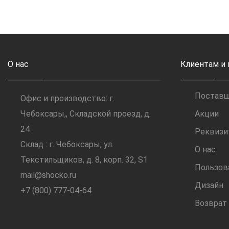
О нас
Клиентам и
Постав
Офис и производство: г.
Чебоксары,, Складской проезд, д.
Акции
24
Реквиз
Склад : г. Чебоксары, ул.
О нас
Текстильщиков, д. 8, корп. 32, S1
Пользов
mail@shocko.ru
Дизайн
+7 (800) 777-04-64
Возврат