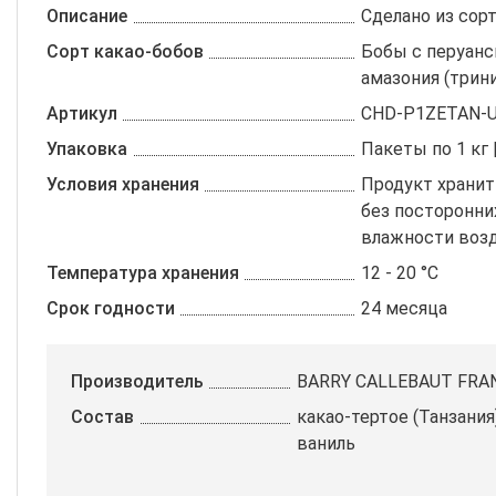
Описание
Сделано из сор
Сорт какао-бобов
Бобы с перуанс
амазония (трин
Артикул
CHD-P1ZETAN-
Упаковка
Пакеты по 1 кг 
Условия хранения
Продукт хранит
без посторонни
влажности возд
Температура хранения
12 - 20 °C
Срок годности
24 месяца
Производитель
BARRY CALLEBAUT FRA
Состав
какао-тертое (Танзания
ваниль