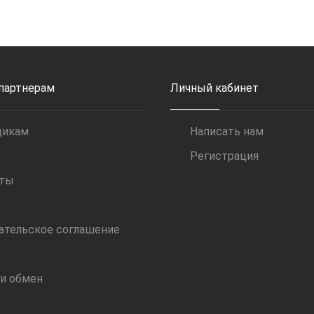
 партнерам
Личный кабинет
щикам
Написать нам
Регистрация
иты
ательское соглашение
 и обмен