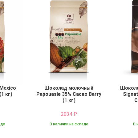
Mexico
Шоколад молочный
Шокола
(1 кг)
Papouasie 35% Cacao Barry
Signat
(1 кг)
C
2034
₽
аде
В наличии на складе
В 
Купить