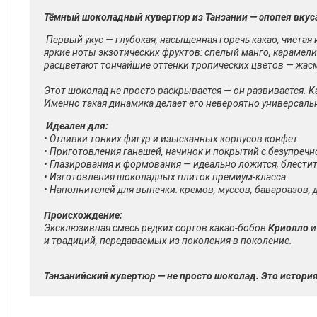
Тёмный шоколадный кувертюр из Танзании — эпопея вкуса
Первый укус — глубокая, насыщенная горечь какао, чистая
яркие ноты экзотических фруктов: спелый манго, карамели
расцветают тончайшие оттенки тропических цветов — жас
Этот шоколад не просто раскрывается — он
развивается
. 
Именно такая динамика делает его невероятно универсальн
Идеален для:
• Отливки тонких фигур и изысканных корпусов конфет
• Приготовления ганашей, начинок и покрытий с безупречн
• Глазирования и формования — идеально ложится, блестит,
• Изготовления шоколадных плиток премиум-класса
• Наполнителей для выпечки: кремов, муссов, бавароазов, 
Происхождение:
Эксклюзивная смесь редких сортов какао-бобов
Криолло
и традиций, передаваемых из поколения в поколение.
Танзанийский кувертюр — не просто шоколад. Это истори