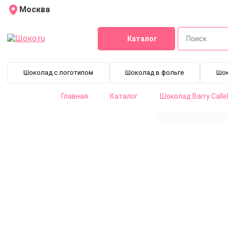
Москва
Каталог
Шоколад с логотипом
Шоколад в фольге
Шо
Главная
Каталог
Шоколад Barry Calle
Термостабильные капли из молочного шоколада Chocovic 
CHM-DR-852CHCV-94B