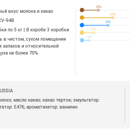
30%
ый вкус молока и какао
60%
CV-94B
50%
ки по 5 кг | В коробе 3 коробки
20%
10%
ь в чистом, сухом помещении
х запахов и относительной
уха не более 70%
USSIA
локо; масло какао; какао тертое; эмульгатор:
атор: E476; ароматизатор: ванилин