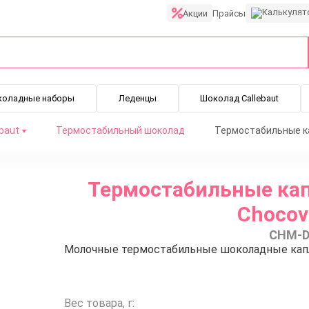
Акции
Прайсы
коладные наборы
Леденцы
Шоколад Callebaut
baut
Термостабильный шоколад
Термостабильные ка
Rosa (5 кг)
Термостабильные кап
Chocovi
CHM-D
Молочные термостабильные шоколадные капли 
Вес товара, г: