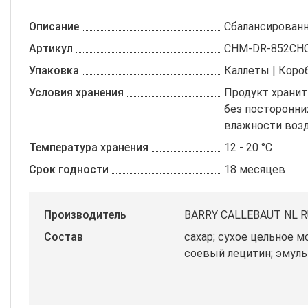
Описание
Сбалансированн
Артикул
CHM-DR-852CH
Упаковка
Каллеты | Короб
Условия хранения
Продукт хранит
без посторонни
влажности возд
Температура хранения
12 - 20 °C
Срок годности
18 месяцев
Производитель
BARRY CALLEBAUT NL R
Состав
сахар; сухое цельное мо
соевый лецитин; эмульг