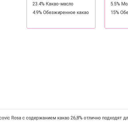
23.4% Какао-масло
5.5% М
4.9% Обезжиренное какао
15% Об
ovic Rosa с содержанием какао 26,8% отлично подходят д