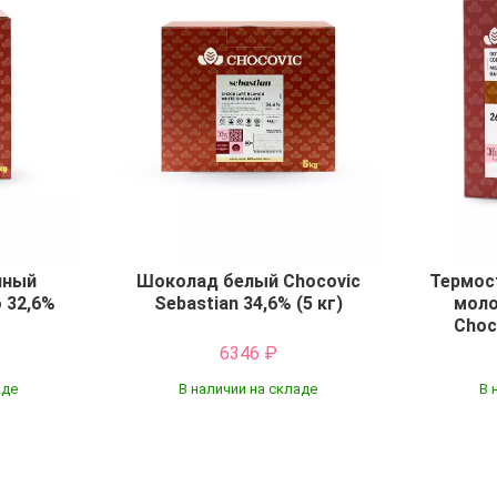
чный
Шоколад белый Chocovic
Термос
 32,6%
Sebastian 34,6% (5 кг)
моло
Choc
6346
₽
аде
В наличии на складе
В 
Купить