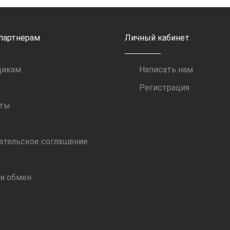
 партнерам
Личный кабинет
щикам
Написать нам
Регистрация
иты
ательское соглашение
 и обмен