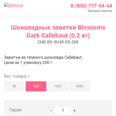
8 (800) 777-04-64
Заказать звонок
Главная
Шоколадные завитки Blossoms
Каталог
Dark Callebaut (0,2 кг)
Шоколад Barry Callebaut
CHD-BS-9U48-E0-200
Шоколадные декоры
Шоколадные завитки Blossoms Dark Callebaut (0,2 к
Шоколадные завитки Blossoms Dar
Завитки из темного шоколада Callebaut.
Цена за 1 упаковку 200 г
Вес товара, г:
40
200
1000
2500
Тираж: