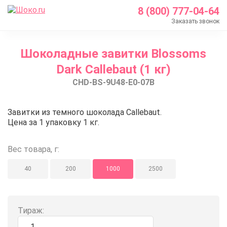
8 (800) 777-04-64
Заказать звонок
Главная
Шоколадные завитки Blossoms
Каталог
Dark Callebaut (1 кг)
Шоколад Barry Callebaut
CHD-BS-9U48-E0-07B
Шоколадные декоры
Шоколадные завитки Blossoms Dark Callebaut (1 
Шоколадные завитки Blossoms Da
Завитки из темного шоколада Callebaut.
Цена за 1 упаковку 1 кг.
Вес товара, г:
40
200
1000
2500
Тираж: