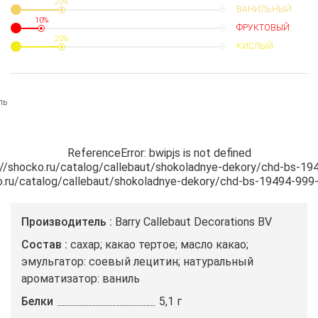
20%
ВАНИЛЬНЫЙ
10%
ФРУКТОВЫЙ
20%
КИСЛЫЙ
ль
ReferenceError: bwipjs is not defined

s://shocko.ru/catalog/callebaut/shokoladnye-dekory/chd-bs-194
cko.ru/catalog/callebaut/shokoladnye-dekory/chd-bs-19494-999-
Производитель
Barry Callebaut Decorations BV
Состав
сахар; какао тертое; масло какао;
эмульгатор: соевый лецитин; натуральный
ароматизатор: ваниль
Белки
5,1 г