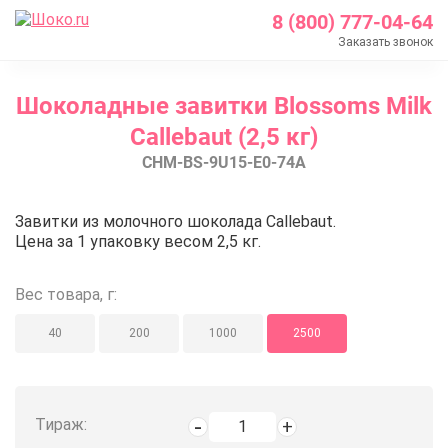
8 (800) 777-04-64
Заказать звонок
Главная
Шоколадные завитки Blossoms Milk
Каталог
Callebaut (2,5 кг)
Шоколад Barry Callebaut
CHM-BS-9U15-E0-74A
Шоколадные декоры
Шоколадные завитки Blossoms Milk Callebaut (2,5 к
Шоколадные завитки Blossoms Mil
Завитки из молочного шоколада Callebaut.
Цена за 1 упаковку весом 2,5 кг.
Вес товара, г:
40
200
1000
2500
Тираж: