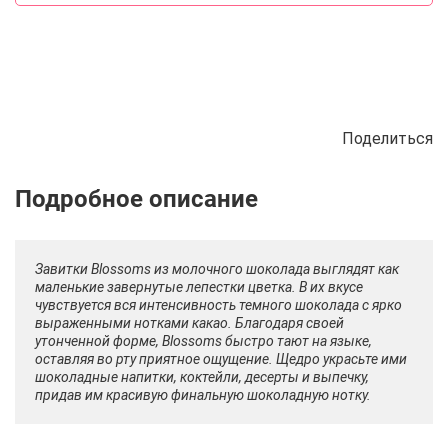
Поделиться
Описание
Отзывы
Рецепты
Завитки Blossoms из молочного шоколада выглядят как
маленькие завернутые лепестки цветка. В их вкусе
чувствуется вся интенсивность темного шоколада с ярко
выраженными нотками какао. Благодаря своей
утонченной форме, Blossoms быстро тают на языке,
оставляя во рту приятное ощущение. Щедро украсьте ими
шоколадные напитки, коктейли, десерты и выпечку,
придав им красивую финальную шоколадную нотку.