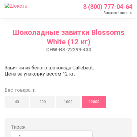
8 (800) 777-04-64
Заказать звонок
Главная
Шоколадные завитки Blossoms
Каталог
White (12 кг)
Шоколад Barry Callebaut
CHW-BS-22299-430
Шоколадные декоры
Шоколадные завитки Blossoms White (12 кг)
Шоколадные завитки Blossoms W
Завитки из белого шоколада Callebaut.
Цена за упаковку весом 12 кг.
Вес товара, г:
40
200
1000
12000
Тираж: