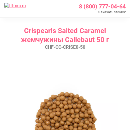
8 (800) 777-04-64
Заказать звонок
Главная
Crispearls Salted Caramel
Каталог
жемчужины Callebaut 50 г
Шоколад Barry Callebaut
CHF-CC-CRISE0-50
Шоколадные декоры
Crispearls
Crispearls Salted Caramel жемчужины Callebaut 50 г