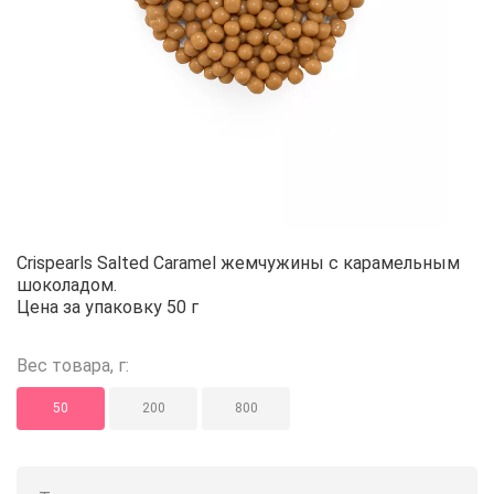
Crispearls Salted Caramel жемчу
Crispearls Salted Caramel жемчужины с карамельным
шоколадом.
Цена за упаковку 50 г
Вес товара, г:
50
200
800