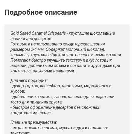
Описание
Отзывы
Рецепты
Gold Salted Caramel Crispearls - хрустящие шоколадные
шарики для десертов.
Готовые к использованию кондитерские шарики
размером 2-4 мм. Содержат молочный шоколад,
карамель, хрустящее бисквитное печенье и немного соли.
Помогают быстро улучшить текстуру и вкус готовых
изделий, добавить им объём и сохранить хруст даже при
контакте с влажными начинками.
Для чего подходит:
- декор тортов, капкейков, пирожных, мороженого и
муссов;
- добавление в кремы, ганаш, начинки для конфет или
тесто для придания хруста;
- быстрое оформление десертов без сложных
кондитерских техник.
Главные преимущества:
- не размокают в кремах, муссах и других влажных
текстурах;