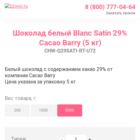
8 (800) 777-04-64
Заказать звонок
Главная
Шоколад белый Blanc Satin 29%
Каталог
Cacao Barry (5 кг)
Шоколад Barry Callebaut
CHW-Q29SATI-RT-U72
Белый шоколад
Шоколад белый Blanc Satin 29% Cacao Barry (5 кг)
Шоколад белый Blanc Satin 29% C
Белый шоколад с содержанием какао 29% от
компании Cacao Barry
Цена указана за упаковку 5 кг.
Вес товара, г:
200
1000
5000
Тираж: