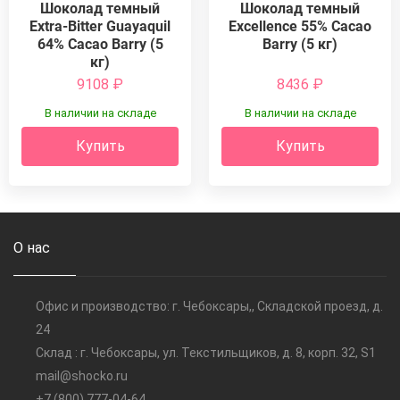
Шоколад темный
Шоколад темный
Extra-Bitter Guayaquil
Excellence 55% Cacao
64% Cacao Barry (5
Barry (5 кг)
кг)
9108
₽
8436
₽
В наличии на складе
В наличии на складе
Купить
Купить
О нас
Офис и производство: г. Чебоксары,, Складской проезд, д.
24
Склад : г. Чебоксары, ул. Текстильщиков, д. 8, корп. 32, S1
mail@shocko.ru
+7 (800) 777-04-64