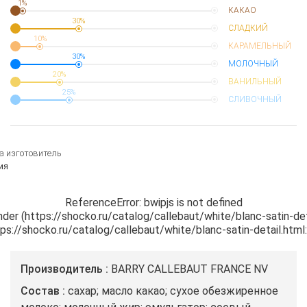
1%
КАКАО
30%
СЛАДКИЙ
10%
КАРАМЕЛЬНЫЙ
30%
МОЛОЧНЫЙ
20%
ВАНИЛЬНЫЙ
25%
СЛИВОЧНЫЙ
а изготовитель
ия
ReferenceError: bwipjs is not defined

nder (https://shocko.ru/catalog/callebaut/white/blanc-satin-det
ttps://shocko.ru/catalog/callebaut/white/blanc-satin-detail.htm
Производитель
BARRY CALLEBAUT FRANCE NV
Состав
сахар; масло какао; сухое обезжиренное