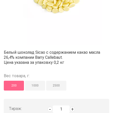
Шоколад белый Sicao R28 (0,2 к
Белый шоколад Sicao с содержанием какао масла
26,4% компании Barry Callebaut.
Цена указана за упаковку 0,2 кг
Вес товара, г:
200
1000
2500
Тираж: