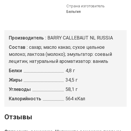
Страна изготовитель
Бельгия
Производитель
BARRY CALLEBAUT NL RUSSIA
Состав
сахар; масло какао; сухое цельное
молоко; лактоза (молоко); эмульгатор: соевый
лецитин; натуральный ароматизатор: ваниль
Белки
4,8 г
Жиры
34,5 г
Углеводы
58,1 г
Калорийность
564 кКал