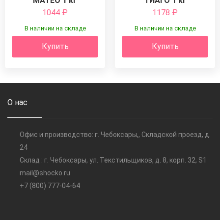
МАТЕО 1 кг
ТИАГО 1 кг
1044
₽
1178
₽
В наличии на складе
В наличии на складе
Купить
Купить
О нас
Офис и производство: г. Чебоксары,, Складской проезд, д.
24
Склад : г. Чебоксары, ул. Текстильщиков, д. 8, корп. 32, S1
mail@shocko.ru
+7 (800) 777-04-64