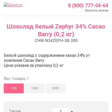
8 (800) 777-04-64
Заказать звонок
Главная
Шоколад белый Zephyr 34% Cacao
Каталог
Barry (0,2 кг)
Шоколад Barry Callebaut
CHW-N34ZEPH-2B-200
Белый шоколад
Шоколад белый Zephyr 34% Cacao Barry (0,2 кг)
Шоколад белый Zephyr 34% Cacao
Белый шоколад с содержанием какао 34% от
компании Cacao Barry
Цена указана за упаковку 0,2 кг
Вес товара, г:
200
1000
5000
Тираж: