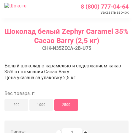
8 (800) 777-04-64
Заказать звонок
Главная
Шоколад белый Zephyr Caramel 35%
Каталог
Cacao Barry (2,5 кг)
Шоколад Barry Callebaut
CHK-N35ZECA-2B-U75
Белый шоколад
Шоколад белый Zephyr Caramel 35% Cacao Barry (2,
Шоколад белый Zephyr Caramel 3
Белый шоколад с карамелью и содержанием какао
35% от компании Cacao Barry
Цена указана за упаковку 2,5 кг.
Вес товара, г:
200
1000
2500
Тираж: