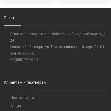
О нас
Офис и производство: г. Чебоксары,, Складской проезд, д.
24
Склад : г. Чебоксары, ул. Текстильщиков, д. 8, корп. 32, S1
mail@shocko.ru
+7 (800) 777-04-64
Клиентам и партнерам
Поставщикам
Акции