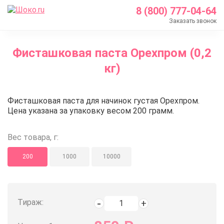
8 (800) 777-04-64
Заказать звонок
Главная
Фисташковая паста Орехпром (0,2
Каталог
кг)
Кондитерские ингредиенты
Ореховые пасты
Фисташковая паста Орехпром (0
Фисташковая паста для начинок густая Орехпром.
Фисташковая паста
Цена указана за упаковку весом 200 грамм.
Фисташковая паста Орехпром (0,2 кг)
Вес товара, г:
200
1000
10000
Тираж: