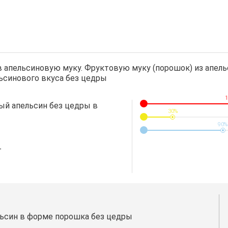
 апельсиновую муку. Фруктовую муку (порошок) из апель
льсинового вкуса без цедры
1
ый апельсин без цедры в
30%
90%
г
ьсин в форме порошка без цедры