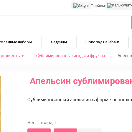
Акции
Прайсы
коладные наборы
Леденцы
Шоколад Callebaut
гредиенты
Сублимированные ягоды и фрукты
Апельс
Апельсин сублимирова
Сублимированный апельсин в форме порошка 
Вес товара, г: