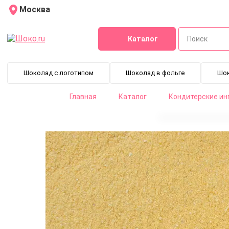
Москва
Каталог
Шоколад с логотипом
Шоколад в фольге
Шо
Главная
Каталог
Кондитерские ин
Апельсин сублимированный порошок без цедры 250 г