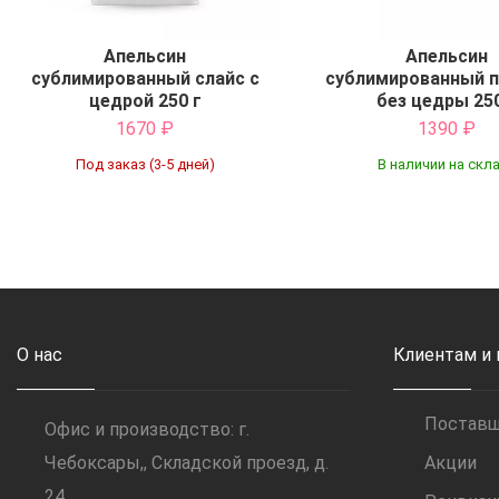
Апельсин
Апельсин
сублимированный слайс с
сублимированный 
цедрой 250 г
без цедры 250
1670
₽
1390
₽
Под заказ (3-5 дней)
В наличии на скл
Купить
Купить
О нас
Клиентам и
Постав
Офис и производство: г.
Чебоксары,, Складской проезд, д.
Акции
24