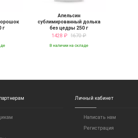
Апельсин
порошок
сублимированный долька
 г
без цедры 250 г
1428
₽
1670
₽
аде
В наличии на складе
Купить
 партнерам
Личный кабинет
щикам
Написать нам
Регистрация