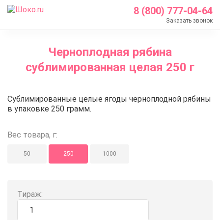
8 (800) 777-04-64
Заказать звонок
Главная
Черноплодная рябина
Каталог
сублимированная целая 250 г
Кондитерские ингредиенты
Сублимированные ягоды и фрукты
Черноплодная рябина сублимир
Сублимированные целые ягоды черноплодной рябины
Черноплодная рябина сублимированная целая 250
в упаковке 250 грамм.
Вес товара, г:
50
250
1000
Тираж: