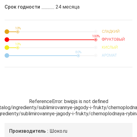
Срок годности
24 месяца
10%
СЛАДКИЙ
100%
ФРУКТОВЫЙ
10%
КИСЛЫЙ
80%
АРОМАТ
ReferenceError: bwipjs is not defined

atalog/ingredienty/sublimirovannye-jagody-i-frukty/chernoplodna
ingredienty/sublimirovannye-jagody-i-frukty/chernoplodnaya-rybi
Производитель
Шоко.ru