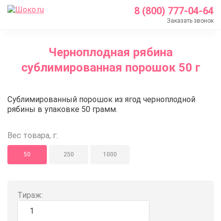
8 (800) 777-04-64
Заказать звонок
Главная
Черноплодная рябина
Каталог
сублимированная порошок 50 г
Кондитерские ингредиенты
Сублимированные ягоды и фрукты
Черноплодная рябина сублимир
Сублимированный порошок из ягод черноплодной
Черноплодная рябина сублимированная порошок 
рябины в упаковке 50 грамм.
Вес товара, г:
50
250
1000
Тираж: