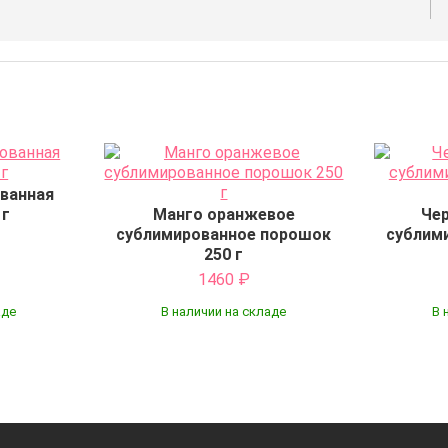
ванная
 г
Манго оранжевое
Че
сублимированное порошок
сублим
250 г
1460
₽
аде
В наличии на складе
В 
Купить