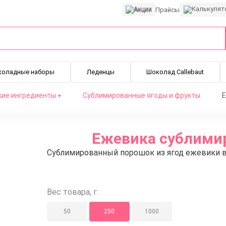
Акции
Прайсы
коладные наборы
Леденцы
Шоколад Callebaut
кие ингредиенты
Сублимированные ягоды и фрукты
Е
Ежевика сублимир
Сублимированный порошок из ягод ежевики в
Вес товара, г:
50
250
1000