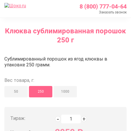
8 (800) 777-04-64
Заказать звонок
Главная
Клюква сублимированная порошок
Каталог
250 г
Кондитерские ингредиенты
Сублимированные ягоды и фрукты
Клюква сублимированная порош
Сублимированный порошок из ягод клюквы в
Клюква сублимированная порошок 250 г
упаковке 250 грамм.
Вес товара, г:
50
250
1000
Тираж: