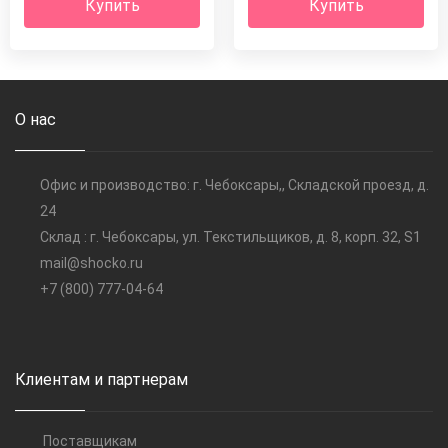
Купить
Купить
О нас
Офис и производство: г. Чебоксары,, Складской проезд, д.
24
Склад : г. Чебоксары, ул. Текстильщиков, д. 8, корп. 32, S1
mail@shocko.ru
+7 (800) 777-04-64
Клиентам и партнерам
Поставщикам