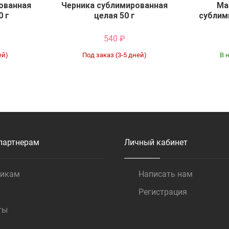
ованная
Черника сублимированная
Ма
0 г
целая 50 г
сублим
540
₽
ей)
Под заказ (3-5 дней)
В 
Купить
партнерам
Личный кабинет
щикам
Написать нам
Регистрация
ты