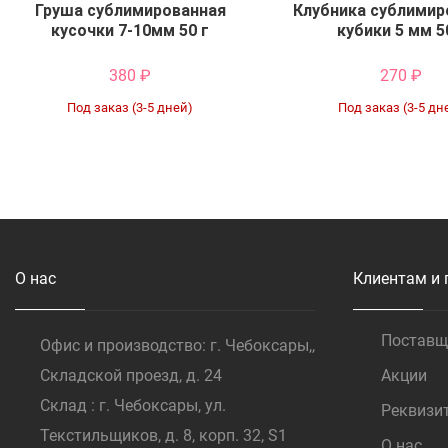
Груша сублимированная
Клубника сублимир
кусочки 7-10мм 50 г
кубики 5 мм 5
380
₽
270
₽
Под заказ (3-5 дней)
Под заказ (3-5 дн
Купить
Купить
О нас
Клиентам и 
Постав
Офис и производство: г. Чебоксары,,
Складской проезд, д. 24
Акции
Склад : г. Чебоксары, ул.
Реквизи
Текстильщиков, д. 8, корп. 32, S1
О нас