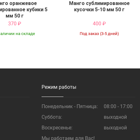
нго оранжевое
Манго сублимированное
ированное кубики 5
кусочки 5-10 мм 50 г
мм 50 г
370
₽
400
₽
наличии на складе
Под заказ (3-5 дней)
Купить
Купить
Режим работы
Понедельник - Пятница:
08:00 - 17:00
Суббота:
выходной
Воскресенье:
выходной
Мы работаем для Вас!