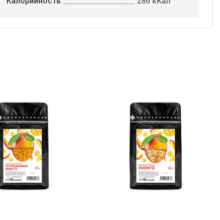
Калорийность
286 кКал