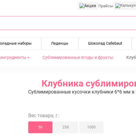
Акции
Прайсы
оладные наборы
Леденцы
Шоколад Callebaut
 ингредиенты
Сублимированные ягоды и фрукты
Клуб
Клубника сублимиров
Сублимированные кусочки клубники 6*6 мм в 
Вес товара, г:
50
250
1000