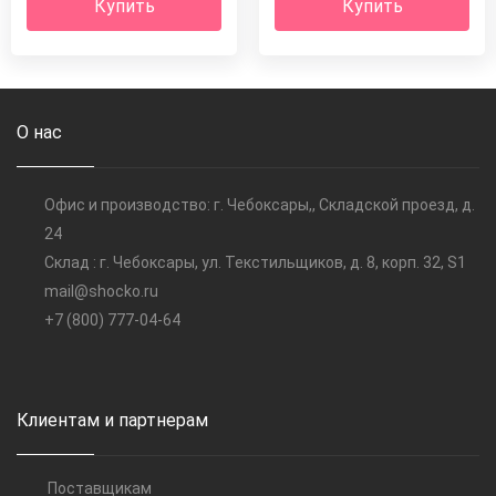
Купить
Купить
О нас
Офис и производство: г. Чебоксары,, Складской проезд, д.
24
Склад : г. Чебоксары, ул. Текстильщиков, д. 8, корп. 32, S1
mail@shocko.ru
+7 (800) 777-04-64
Клиентам и партнерам
Поставщикам