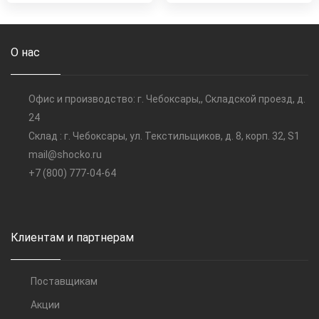
О нас
Офис и производство: г. Чебоксары,, Складской проезд, д.
24
Склад : г. Чебоксары, ул. Текстильщиков, д. 8, корп. 32, S1
mail@shocko.ru
+7 (800) 777-04-64
Клиентам и партнерам
Поставщикам
Акции