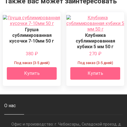
Также Вас может заинтересовать
Груша
сублимированная
Клубника
кусочки 7-10мм 50 г
сублимированная
кубики 5 мм 50 г
380
₽
270
₽
Под заказ (3-5 дней)
Под заказ (3-5 дней)
Купить
Купить
О нас
Офис и производство: г. Чебоксары,, Складской проезд, д.