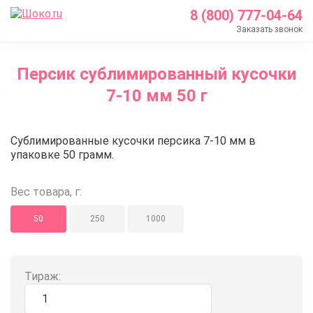
8 (800) 777-04-64
Заказать звонок
Главная
Персик сублимированный кусочки
Каталог
7-10 мм 50 г
Кондитерские ингредиенты
Сублимированные ягоды и фрукты
Персик сублимированный кусоч
Сублимированные кусочки персика 7-10 мм в
Персик сублимированный кусочки 7-10 мм 50 г
упаковке 50 грамм.
Вес товара, г:
50
250
1000
Тираж: