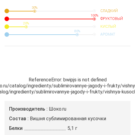
30%
СЛАДКИЙ
100%
ФРУКТОВЫЙ
20%
КИСЛЫЙ
80%
АРОМАТ
ReferenceError: bwipjs is not defined

ko.ru/catalog/ingredienty/sublimirovannye-jagody-i-frukty/vishny
atalog/ingredienty/sublimirovannye-jagody-i-frukty/vishnya-kusoc
Производитель
Шоко.ru
Состав
Вишня сублимированная кусочки
Белки
5,1 г