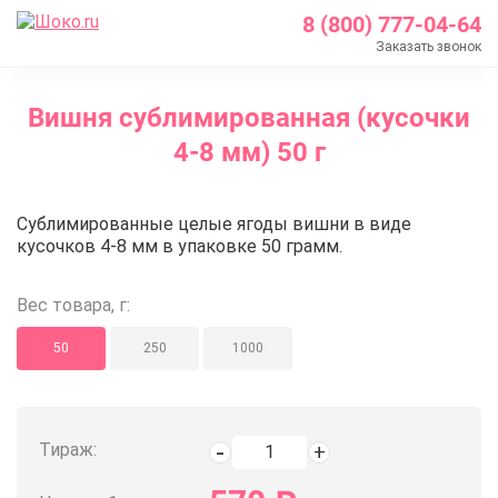
8 (800) 777-04-64
Заказать звонок
Главная
Вишня сублимированная (кусочки
Каталог
4-8 мм) 50 г
Кондитерские ингредиенты
Сублимированные ягоды и фрукты
Вишня сублимированная (кусочк
Сублимированные целые ягоды вишни в виде
Вишня сублимированная (кусочки 4-8 мм) 50 г
кусочков 4-8 мм в упаковке 50 грамм.
Вес товара, г:
50
250
1000
Тираж: