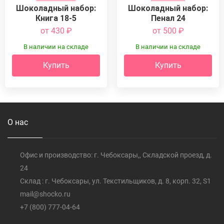
Шоколадный набор:
Шоколадный набор:
Книга 18-5
Пенал 24
от 430
₽
от 500
₽
В наличии на складе
В наличии на складе
Купить
Купить
О нас
Офис и производство: г. Чебоксары,, Складской проезд, д.
24
Склад : г. Чебоксары, ул. Текстильщиков, д. 8, корп. 32, S1
mail@shocko.ru
+7 (800) 777-04-64