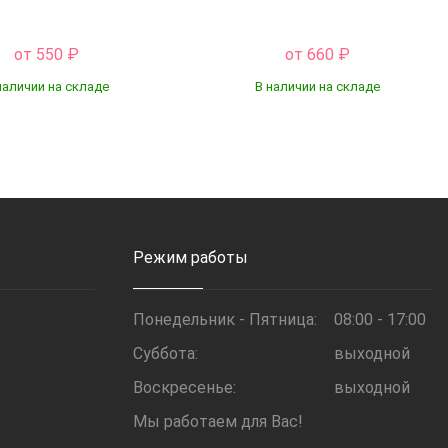
от 550
₽
от 660
₽
наличии на складе
В наличии на складе
Купить
Купить
Режим работы
Понедельник - Пятница:
08:00 - 17:00
Суббота:
выходной
Воскресенье:
выходной
Мы работаем для Вас!