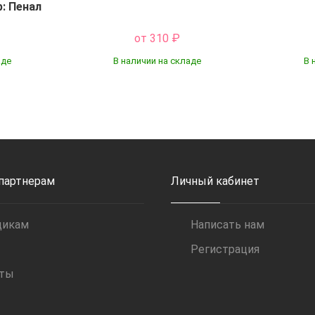
: Пенал
от 310
₽
аде
В наличии на складе
В 
Купить
 партнерам
Личный кабинет
щикам
Написать нам
Регистрация
иты