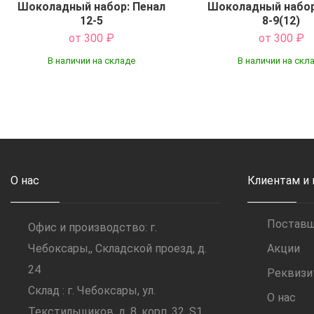
Шоколадный набор: Пенал
Шоколадный набор
12-5
8-9(12)
от 300
₽
от 300
₽
В наличии на складе
В наличии на скл
Купить
Купить
О нас
Клиентам и
Постав
Офис и производство: г.
Чебоксары,, Складской проезд, д.
Акции
24
Реквиз
Склад : г. Чебоксары, ул.
О нас
Текстильщиков, д. 8, корп. 32, S1