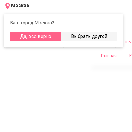
Москва
Ваш город Москва?
Каталог
Да, все верно
Выбрать другой
Шоколад с логотипом
Шоколад в фольге
Шо
Главная
К
Шоколадный набор: Пенал 24