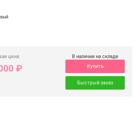
й
овый
й
й
ая цена:
В наличии на складе
000
₽
Купить
Быстрый заказ