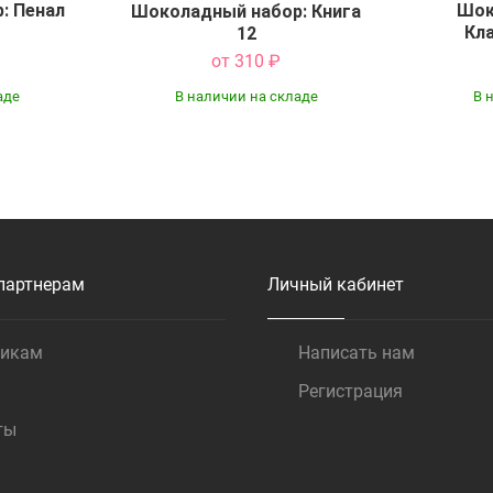
: Пенал
Шок
Шоколадный набор: Книга
Кла
12
от 310
₽
аде
В наличии на складе
В 
Купить
партнерам
Личный кабинет
щикам
Написать нам
Регистрация
ты