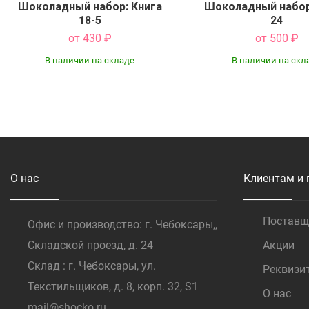
Шоколадный набор: Книга
Шоколадный набор
18-5
24
от 430
₽
от 500
₽
В наличии на складе
В наличии на скл
Купить
Купить
О нас
Клиентам и 
Постав
Офис и производство: г. Чебоксары,,
Складской проезд, д. 24
Акции
Склад : г. Чебоксары, ул.
Реквизи
Текстильщиков, д. 8, корп. 32, S1
О нас
mail@shocko.ru