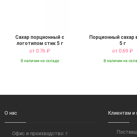
Сахар порционный с
Порционный сахар 
логотипом стик 5 г
5 г
от 0.76
₽
от 0.69
₽
В наличии на складе
В наличии на скл
Купить
Купить
О нас
Клиентам и
Постав
Офис и производство: г.