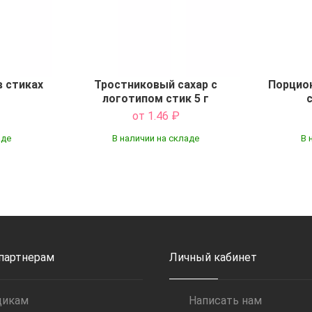
в стиках
Тростниковый сахар с
Порцио
логотипом стик 5 г
с
от 1.46
₽
аде
В наличии на складе
В 
Купить
 партнерам
Личный кабинет
щикам
Написать нам