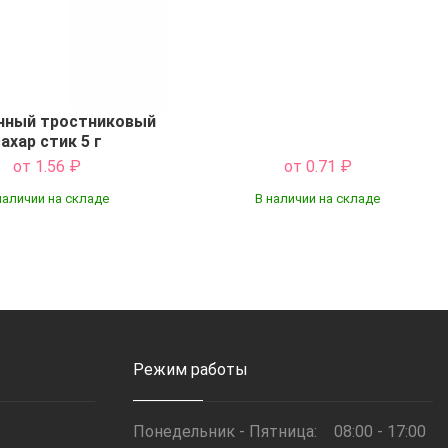
нный тростниковый
ахар стик 5 г
от 1.56
₽
от 0.71
₽
наличии на складе
В наличии на складе
Купить
Купить
Режим работы
Понедельник - Пятница:
08:00 - 17:00