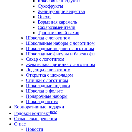
Кокосовые продукты
Сухофрукты
Желирующие вещества
Орехи
Взрывная карамель
Сахарозаменители
Тростниковый сахар
Шоколад с логотипом
Шоколадные наборы с логотипом
Шоколадные медали с логотипом
Шоколадные фигуры и барельефы
Сахар с логотипом
Жевательная резинка с логотипом
Леденцы с логотипом
Открытка с шоколадом
Спички с логотипом
Шоколадные подарки
Шоколад в фольге
Подарочные наборы
Шоколад оптом
Корпоративные подарки
new
Годовой контракт
Отраслевые решения
О нас
Новости