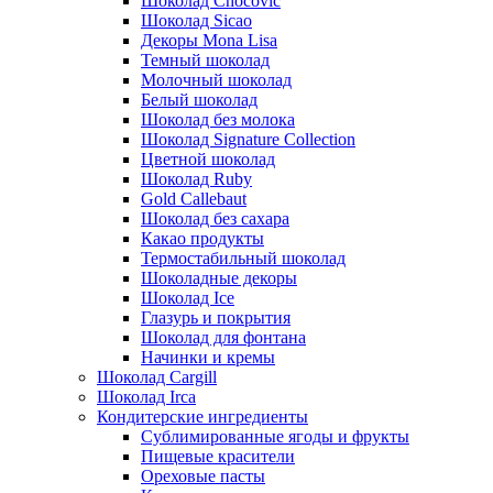
Шоколад Chocovic
Шоколад Sicao
Декоры Mona Lisa
Темный шоколад
Молочный шоколад
Белый шоколад
Шоколад без молока
Шоколад Signature Collection
Цветной шоколад
Шоколад Ruby
Gold Callebaut
Шоколад без сахара
Какао продукты
Термостабильный шоколад
Шоколадные декоры
Шоколад Ice
Глазурь и покрытия
Шоколад для фонтана
Начинки и кремы
Шоколад Cargill
Шоколад Irca
Кондитерские ингредиенты
Сублимированные ягоды и фрукты
Пищевые красители
Ореховые пасты