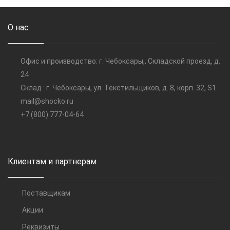
О нас
Офис и производство: г. Чебоксары,, Складской проезд, д.
24
Склад : г. Чебоксары, ул. Текстильщиков, д. 8, корп. 32, S1
mail@shocko.ru
+7 (800) 777-04-64
Клиентам и партнерам
Поставщикам
Акции
Реквизиты